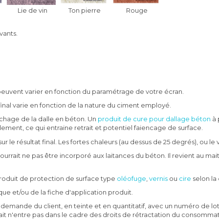
Lie de vin
Ton pierre
Rouge
vants.
s peuvent varier en fonction du paramétrage de votre écran.
 final varie en fonction de la nature du ciment employé.
échage de la dalle en béton. Un
produit de cure pour dallage béton
à 
ement, ce qui entraine retrait et potentiel faiencage de surface.
r le résultat final. Les fortes chaleurs (au dessus de 25 degrés), ou le 
ourrait ne pas être incorporé aux laitances du béton. Il revient au m
 produit de protection de surface type
oléofuge
,
vernis
ou
cire
selon la 
e et/ou de la fiche d'application produit.
 la demande du client, en teinte et en quantitatif, avec un numéro de
ait n'entre pas dans le cadre des droits de rétractation du consommate