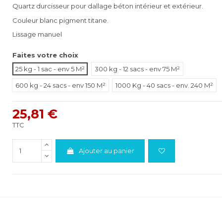
Quartz durcisseur pour dallage béton intérieur et extérieur.
Couleur blanc pigment titane.
Lissage manuel
Faites votre choix
25 kg - 1 sac - env 5 M²
300 kg - 12 sacs - env 75 M²
600 kg - 24 sacs - env 150 M²
1000 Kg - 40 sacs - env. 240 M²
25,81 €
TTC
Ajouter au panier