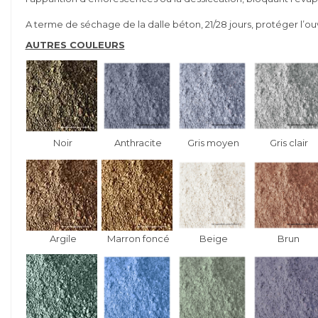
A terme de séchage de la dalle béton, 21/28 jours, protéger l’ouvr
AUTRES COULEURS
Noir
Anthracite
Gris moyen
Gris clair
Argile
Marron foncé
Beige
Brun