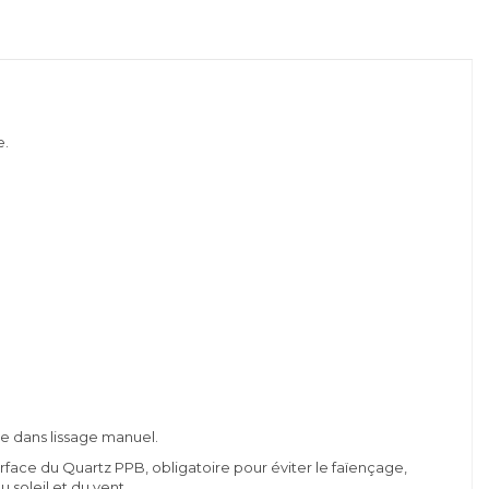
e.
e dans lissage manuel.
ace du Quartz PPB, obligatoire pour éviter le faïençage,
 soleil et du vent.