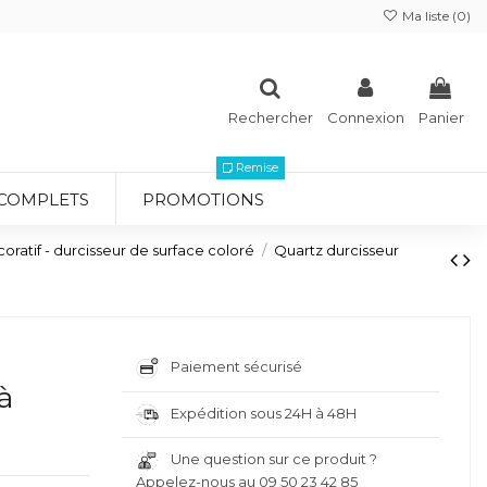
Ma liste (
0
)
Rechercher
Connexion
Panier
Remise
 COMPLETS
PROMOTIONS
ratif - durcisseur de surface coloré
Quartz durcisseur
Paiement sécurisé
à
Expédition sous 24H à 48H
Une question sur ce produit ?
Appelez-nous au 09 50 23 42 85