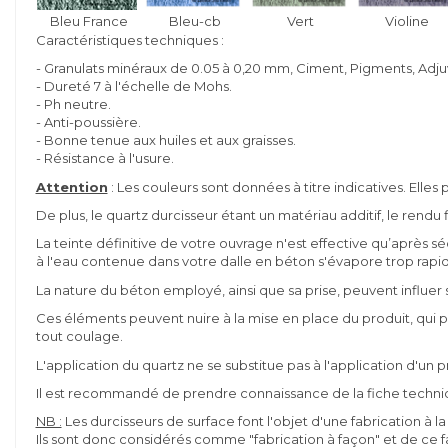
Bleu France
Bleu-cb
Vert
Violine
Caractéristiques techniques :
- Granulats minéraux de 0.05 à 0,20 mm, Ciment, Pigments, Adju
- Dureté 7 à l'échelle de Mohs.
- Ph neutre.
- Anti-poussière.
- Bonne tenue aux huiles et aux graisses.
- Résistance à l'usure.
Attention
: Les couleurs sont données à titre indicatives. Elle
De plus, le quartz durcisseur étant un matériau additif, le rendu
La teinte définitive de votre ouvrage n'est effective qu’après s
à l'eau contenue dans votre dalle en béton s'évapore trop rapid
La nature du béton employé, ainsi que sa prise, peuvent influer su
Ces éléments peuvent nuire à la mise en place du produit, qui p
tout coulage.
L'application du quartz ne se substitue pas à l'application d'un
Il est recommandé de prendre connaissance de la fiche techniqu
NB :
Les durcisseurs de surface font l'objet d'une fabrication à
Ils sont donc considérés comme "fabrication à façon" et de ce f