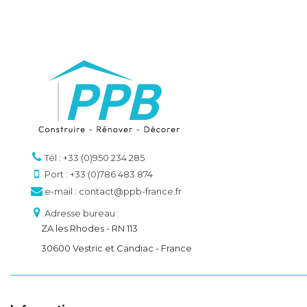
Tél : +33 (0)950 234 285
Port : +33 (0)786 483 874
e-mail : contact@ppb-france.fr
Adresse bureau :
ZA les Rhodes - RN 113
30600 Vestric et Candiac - France