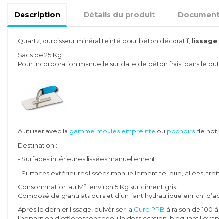
Description
Détails du produit
Document
Quartz, durcisseur minéral teinté pour béton décoratif,
lissage
Sacs de 25 Kg.
Pour incorporation manuelle sur dalle de béton frais, dans le bu
A utiliser avec la
gamme moules empreinte
ou
pochoirs
de notr
Destination :
- Surfaces intérieures lissées manuellement.
- Surfaces extérieures lissées manuellement tel que, allées, trott
Consommation au M²: environ 5 Kg sur ciment gris.
Composé de granulats durs et d’un liant hydraulique enrichi d’
Après le dernier lissage, pulvériser la
Cure PPB
à raison de 100 
l’apparition d’efflorescences ou la dessiccation, bloquant l'évap