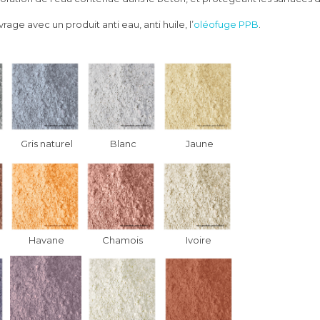
age avec un produit anti eau, anti huile, l’
oléofuge PPB
.
Gris naturel
Blanc
Jaune
Havane
Chamois
Ivoire