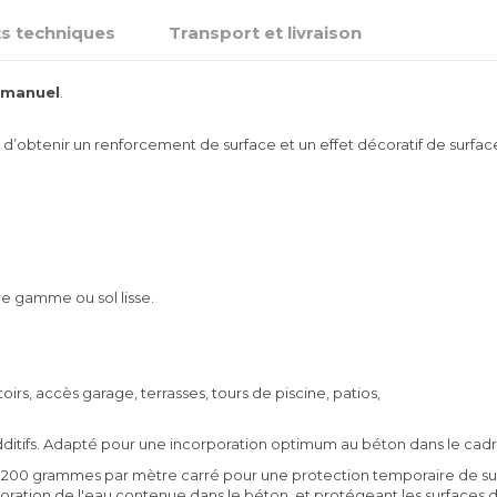
s techniques
Transport et livraison
 manuel
.
t d’obtenir un renforcement de surface et un effet décoratif de surfac
e gamme ou sol lisse.
oirs, accès garage, terrasses, tours de piscine, patios,
additifs. Adapté pour une incorporation optimum au béton dans le cadr
à 200 grammes par mètre carré pour une protection temporaire de surf
oration de l'eau contenue dans le béton, et protégeant les surfaces du