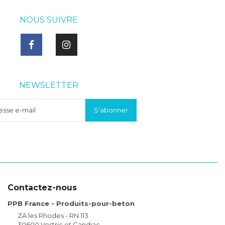
NOUS SUIVRE
NEWSLETTER
Contactez-nous
PPB France - Produits-pour-beton
ZA les Rhodes - RN 113
30600 Vestric et Candiac