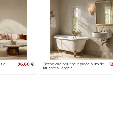
êt à
96,60 €
Béton ciré pour mur pièce humide -
1
kit prêt à l'emploi