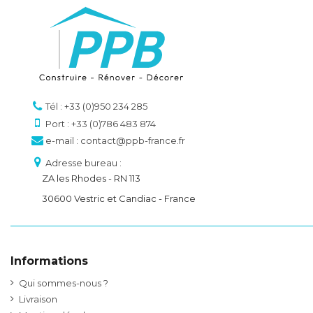
Tél : +33 (0)950 234 285
Port : +33 (0)786 483 874
e-mail : contact@ppb-france.fr
Adresse bureau :
ZA les Rhodes - RN 113
30600 Vestric et Candiac - France
Informations
Qui sommes-nous ?
Livraison