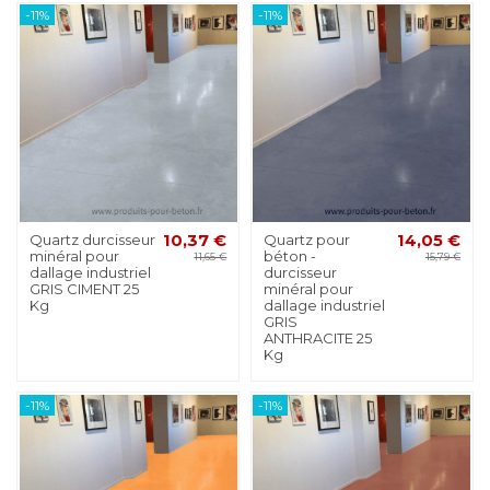
-11%
-11%
Quartz durcisseur
10,37 €
Quartz pour
14,05 €
minéral pour
béton -
11,65 €
15,79 €
dallage industriel
durcisseur
GRIS CIMENT 25
minéral pour
Kg
dallage industriel
GRIS
ANTHRACITE 25
Kg
-11%
-11%