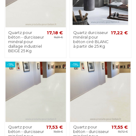
Quartz pour
17,18 €
Quartz durcisseur
17,22 €
béton - durcisseur
minéral pour
19,31 €
minéral pour
béton ciré BLANC
dallage industriel
à partir de 25 Kg
BEIGE 25 Kg
-11%
-11%
Quartz pour
17,53 €
Quartz pour
17,55 €
béton - durcisseur
béton - durcisseur
19,69 €
19,72 €