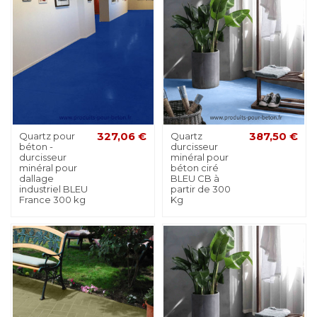
Quartz pour
327,06 €
Quartz
387,50 €
béton -
durcisseur
durcisseur
minéral pour
minéral pour
béton ciré
dallage
BLEU CB à
industriel BLEU
partir de 300
France 300 kg
Kg