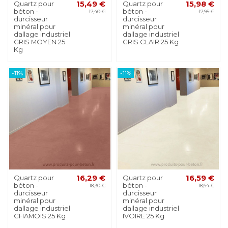
Quartz pour
15,49 €
Quartz pour
15,98 €
béton -
béton -
17,40 €
17,95 €
durcisseur
durcisseur
minéral pour
minéral pour
dallage industriel
dallage industriel
GRIS MOYEN 25
GRIS CLAIR 25 Kg
Kg
-11%
-11%
Quartz pour
16,29 €
Quartz pour
16,59 €
béton -
béton -
18,30 €
18,64 €
durcisseur
durcisseur
minéral pour
minéral pour
dallage industriel
dallage industriel
CHAMOIS 25 Kg
IVOIRE 25 Kg