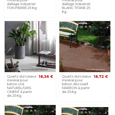
minéral pour
minéral pour
dallage industriel
dallage industriel
TON PIERRE 25 Kg
BLANC TITANE 25
Kg
Quartz durcisseur
18,36 €
Quartz durcisseur
18,72 €
minéral pour
minéral pour
béton ciré
béton décoratif
NATUREL/GRIS
MARRON à partir
CIMENT à partir
de 25 Kg
de 25 Kg