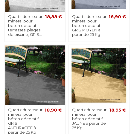
Quartz durcisseur
18,88 €
Quartz durcisseur
18,90 €
minéral pour
minéral pour
béton décoratif,
béton décoratif
terrasses, plages
GRIS MOYEN à
de piscine, GRIS...
partir de 25 Kg
Quartz durcisseur
18,90 €
Quartz durcisseur
18,95 €
minéral pour
minéral pour
béton décoratif
béton décoratif
GRIS
JAUNE à partir de
ANTHRACITE à
25 Kg
partir de 25 Kg