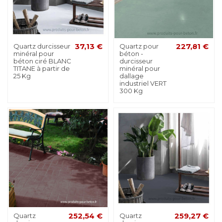
Quartz durcisseur
37,13 €
Quartz pour
227,81 €
minéral pour
béton -
béton ciré BLANC
durcisseur
TITANE à partir de
minéral pour
25 Kg
dallage
industriel VERT
300 Kg
Quartz
252,54 €
Quartz
259,27 €