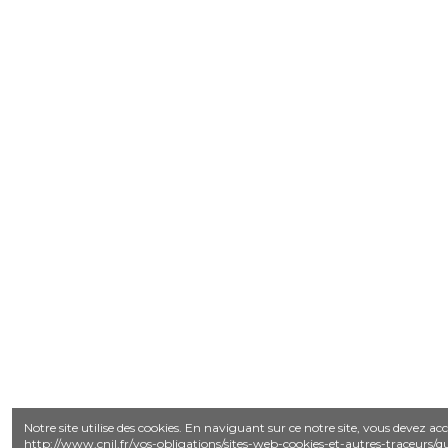
Notre site utilise des cookies. En naviguant sur ce notre site, vous devez acc
http://www.cnil.fr/vos-obligations/sites-web-cookies-et-autres-traceurs/que