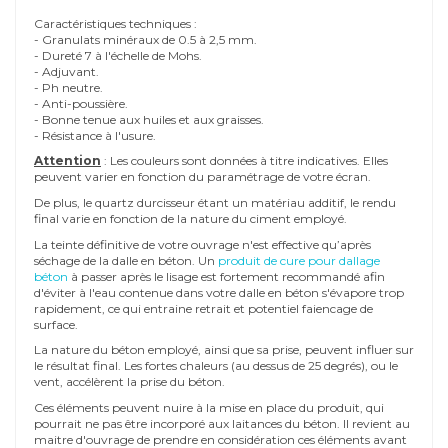
Caractéristiques techniques :
- Granulats minéraux de 0.5 à 2,5 mm.
- Dureté 7 à l'échelle de Mohs.
- Adjuvant.
- Ph neutre.
- Anti-poussière.
- Bonne tenue aux huiles et aux graisses.
- Résistance à l'usure.
Attention
: Les couleurs sont données à titre indicatives. Elles
peuvent varier en fonction du paramétrage de votre écran.
De plus, le quartz durcisseur étant un matériau additif, le rendu
final varie en fonction de la nature du ciment employé.
La teinte définitive de votre ouvrage n'est effective qu’après
séchage de la dalle en béton. Un
produit de cure pour dallage
béton
à passer après le lisage est fortement recommandé afin
d'éviter à l'eau contenue dans votre dalle en béton s'évapore trop
rapidement, ce qui entraine retrait et potentiel faiencage de
surface.
La nature du béton employé, ainsi que sa prise, peuvent influer sur
le résultat final. Les fortes chaleurs (au dessus de 25 degrés), ou le
vent, accélèrent la prise du béton.
Ces éléments peuvent nuire à la mise en place du produit, qui
pourrait ne pas être incorporé aux laitances du béton. Il revient au
maitre d'ouvrage de prendre en considération ces éléments avant