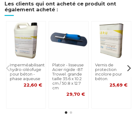
Les clients qui ont acheté ce produit ont
également acheté :
Imperméabilisant
Platoir - lisseuse
Vernis de
hydro-oléofuge
Acier rigide -BT
protection
pour béton -
Trowel. grande
incolore pour
phase aqueuse
taille 35.6 x 10.2
béton.
cm / 50.8 x 12.7
22,60 €
25,69 €
cm
29,70 €