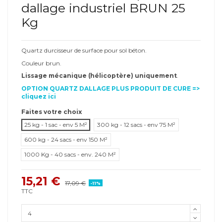
dallage industriel BRUN 25
Kg
Quartz durcisseur de surface pour sol béton.
Couleur brun.
Lissage mécanique (hélicoptère) uniquement
.
OPTION QUARTZ DALLAGE PLUS PRODUIT DE CURE =>
cliquez ici
Faites votre choix
25 kg - 1 sac - env 5 M²
300 kg - 12 sacs - env 75 M²
600 kg - 24 sacs - env 150 M²
1000 Kg - 40 sacs - env. 240 M²
15,21 €
17,09 €
-11%
TTC