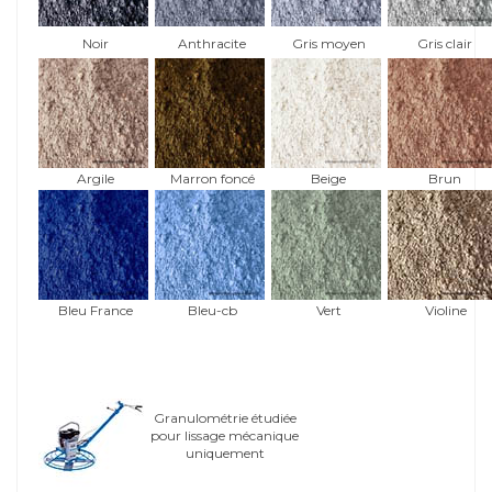
Noir
Anthracite
Gris moyen
Gris clair
Argile
Marron foncé
Beige
Brun
Bleu France
Bleu-cb
Vert
Violine
Granulométrie étudiée
pour lissage mécanique
uniquement