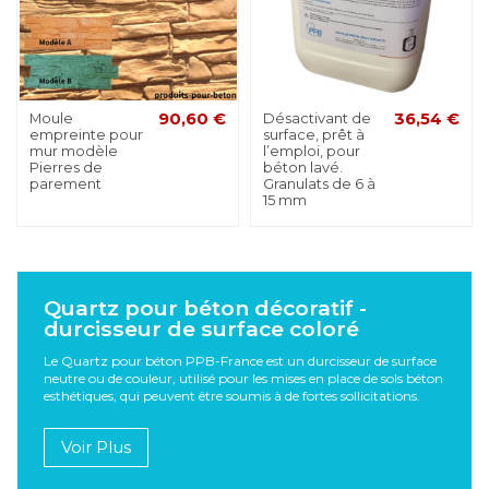
Moule
90,60 €
Désactivant de
36,54 €
empreinte pour
surface, prêt à
mur modèle
l’emploi, pour
Pierres de
béton lavé.
parement
Granulats de 6 à
15 mm
Quartz pour béton décoratif -
durcisseur de surface coloré
Le Quartz pour béton PPB-France est un durcisseur de surface
neutre ou de couleur, utilisé pour les mises en place de sols béton
esthétiques, qui peuvent être soumis à de fortes sollicitations.
Voir Plus