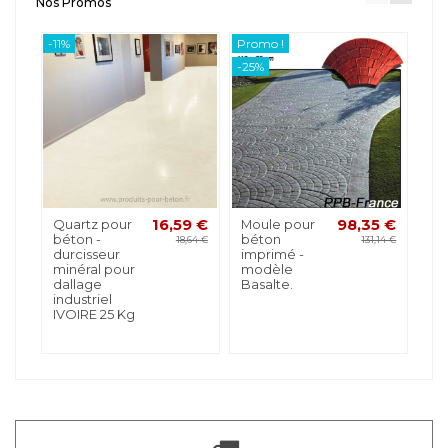
Nos Promos
-11%
Promo !
Pro
-25%
-50
Quartz pour
16,59 €
Moule pour
98,35 €
Fe
béton -
béton
bé
18,64 €
131,14 €
durcisseur
imprimé -
minéral pour
modèle
dallage
Basalte.
industriel
IVOIRE 25 Kg