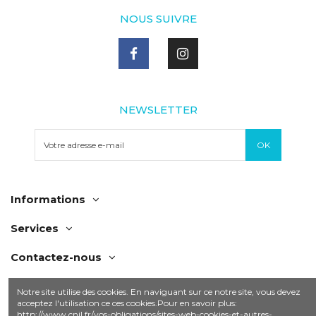
NOUS SUIVRE
NEWSLETTER
Informations
Services
Contactez-nous
Notre site utilise des cookies. En naviguant sur ce notre site, vous devez
acceptez l'utilisation ce ces cookies.Pour en savoir plus:
http://www.cnil.fr/vos-obligations/sites-web-cookies-et-autres-