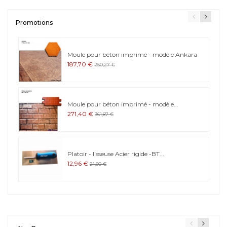
Promotions
Moule pour béton imprimé - modèle Ankara
187,70 €
250,27 €
Moule pour béton imprimé - modèle...
271,40 €
361,87 €
Platoir - lisseuse Acier rigide -BT...
12,96 €
21,60 €