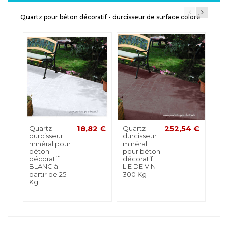
Quartz pour béton décoratif - durcisseur de surface coloré
Quartz
18,82 €
Quartz
252,54 €
Qu
durcisseur
durcisseur
dur
minéral pour
minéral
min
béton
pour béton
pou
décoratif
décoratif
déc
BLANC à
LIE DE VIN
BL
partir de 25
300 Kg
par
Kg
30