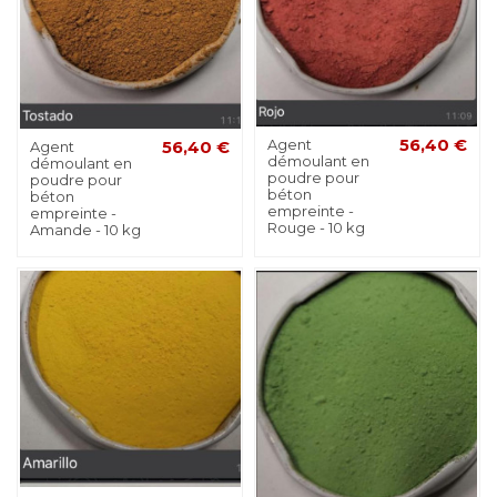
Agent
56,40 €
Agent
56,40 €
démoulant en
démoulant en
poudre pour
poudre pour
béton
béton
empreinte -
empreinte -
Rouge - 10 kg
Amande - 10 kg