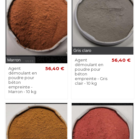
Agent
56,40 €
démoulant en
Agent
56,40 €
poudre pour
démoulant en
béton
poudre pour
empreinte - Gris
béton
clair - 10 kg
empreinte -
Marron - 10 kg