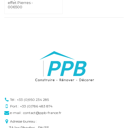
effet Pierres -
006500
Tél : +33 (0)950 234 285
Port : +33 (0)786 483 874
e-mail : contact@ppb-france.fr
Adresse bureau :
ZA les Rhodes - RN 113