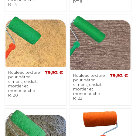
RT16
RT14
Rouleau texturé
79,92 €
Rouleau texturé
79,92 €
pour béton
pour béton
ciment, enduit,
ciment, enduit,
mortier et
mortier et
monocouche -
monocouche -
RT20
RT22