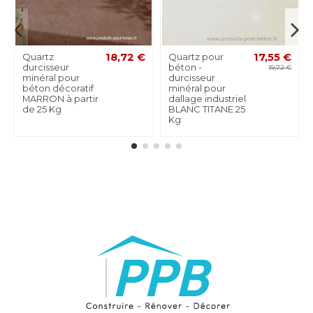
Quartz
18,72 €
Quartz pour
17,55 €
durcisseur
béton -
19,72 €
minéral pour
durcisseur
béton décoratif
minéral pour
MARRON à partir
dallage industriel
de 25 Kg
BLANC TITANE 25
Kg