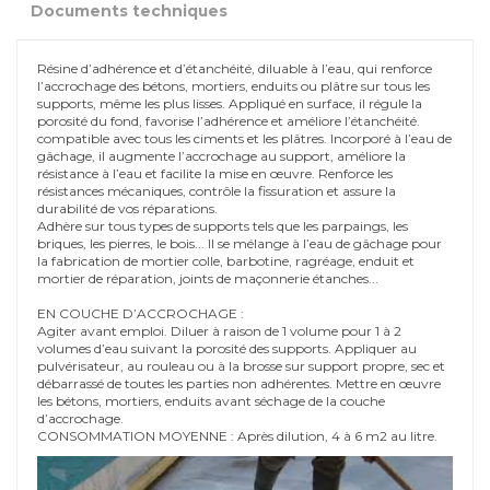
Documents techniques
Résine d’adhérence et d’étanchéité, diluable à l’eau, qui renforce
l’accrochage des bétons, mortiers, enduits ou plâtre sur tous les
supports, même les plus lisses. Appliqué en surface, il régule la
porosité du fond, favorise l’adhérence et améliore l’étanchéité.
compatible avec tous les ciments et les plâtres. Incorporé à l’eau de
gâchage, il augmente l’accrochage au support, améliore la
résistance à l’eau et facilite la mise en œuvre. Renforce les
résistances mécaniques, contrôle la fissuration et assure la
durabilité de vos réparations.
Adhère sur tous types de supports tels que les parpaings, les
briques, les pierres, le bois... Il se mélange à l’eau de gâchage pour
la fabrication de mortier colle, barbotine, ragréage, enduit et
mortier de réparation, joints de maçonnerie étanches...
EN COUCHE D’ACCROCHAGE :
Agiter avant emploi. Diluer à raison de 1 volume pour 1 à 2
volumes d’eau suivant la porosité des supports. Appliquer au
pulvérisateur, au rouleau ou à la brosse sur support propre, sec et
débarrassé de toutes les parties non adhérentes. Mettre en œuvre
les bétons, mortiers, enduits avant séchage de la couche
d’accrochage.
CONSOMMATION MOYENNE : Après dilution, 4 à 6 m2 au litre.