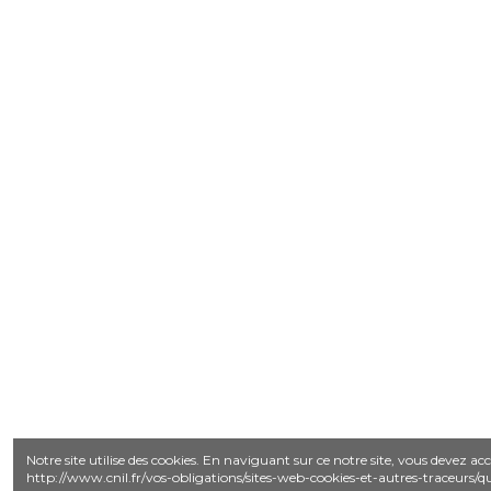
Notre site utilise des cookies. En naviguant sur ce notre site, vous devez acc
http://www.cnil.fr/vos-obligations/sites-web-cookies-et-autres-traceurs/que