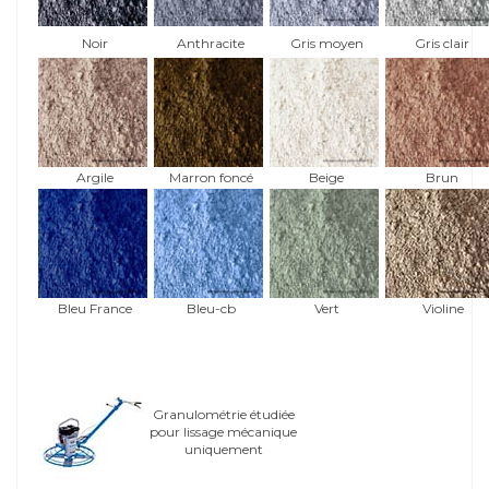
Noir
Anthracite
Gris moyen
Gris clair
Argile
Marron foncé
Beige
Brun
Bleu France
Bleu-cb
Vert
Violine
Granulométrie étudiée
pour lissage mécanique
uniquement