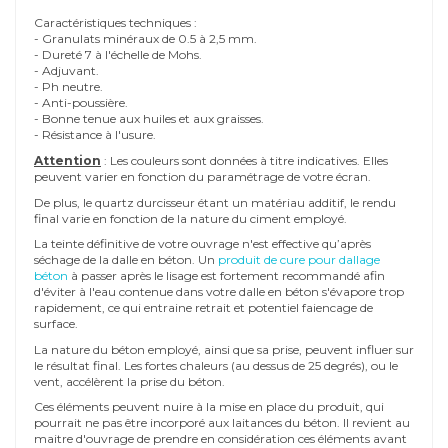
Caractéristiques techniques :
- Granulats minéraux de 0.5 à 2,5 mm.
- Dureté 7 à l'échelle de Mohs.
- Adjuvant.
- Ph neutre.
- Anti-poussière.
- Bonne tenue aux huiles et aux graisses.
- Résistance à l'usure.
Attention
: Les couleurs sont données à titre indicatives. Elles
peuvent varier en fonction du paramétrage de votre écran.
De plus, le quartz durcisseur étant un matériau additif, le rendu
final varie en fonction de la nature du ciment employé.
La teinte définitive de votre ouvrage n'est effective qu’après
séchage de la dalle en béton. Un
produit de cure pour dallage
béton
à passer après le lisage est fortement recommandé afin
d'éviter à l'eau contenue dans votre dalle en béton s'évapore trop
rapidement, ce qui entraine retrait et potentiel faiencage de
surface.
La nature du béton employé, ainsi que sa prise, peuvent influer sur
le résultat final. Les fortes chaleurs (au dessus de 25 degrés), ou le
vent, accélèrent la prise du béton.
Ces éléments peuvent nuire à la mise en place du produit, qui
pourrait ne pas être incorporé aux laitances du béton. Il revient au
maitre d'ouvrage de prendre en considération ces éléments avant