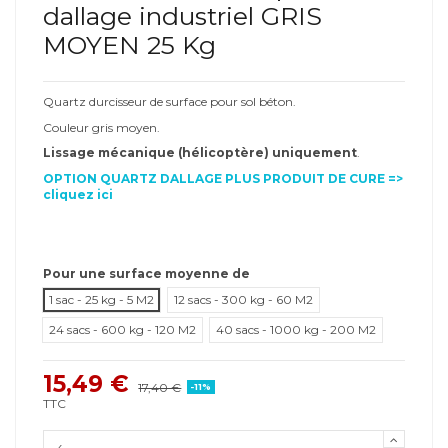
dallage industriel GRIS
MOYEN 25 Kg
Quartz durcisseur de surface pour sol béton.
Couleur gris moyen.
Lissage mécanique (hélicoptère) uniquement
.
OPTION QUARTZ DALLAGE PLUS PRODUIT DE CURE =>
cliquez ici
Pour une surface moyenne de
1 sac - 25 kg - 5 M2
12 sacs - 300 kg - 60 M2
24 sacs - 600 kg - 120 M2
40 sacs - 1000 kg - 200 M2
15,49 €
17,40 €
-11%
TTC