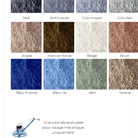
Noir
Anthracite
Gris moyen
Gris clair
Argile
Marron foncé
Beige
Brun
Bleu France
Bleu-cb
Vert
Violine
Granulométrie étudiée
pour lissage mécanique
uniquement